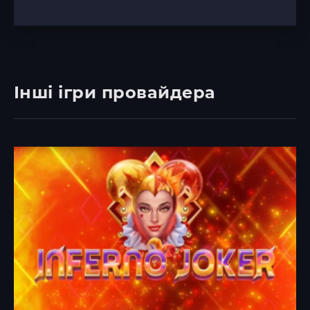
Інші ігри провайдера