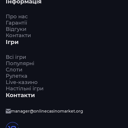
Інформація
Про нас
Гарантії
Відгуки
Контакти
Ігри
Всі ігри
Популярні
Слоти
Рулетка
Live-казино
Настільні ігри
Контакти
manager@onlinecasinomarket.org