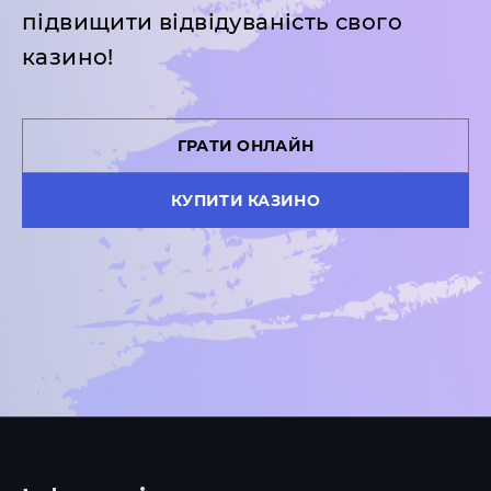
підвищити відвідуваність свого
казино!
ГРАТИ ОНЛАЙН
КУПИТИ КАЗИНО