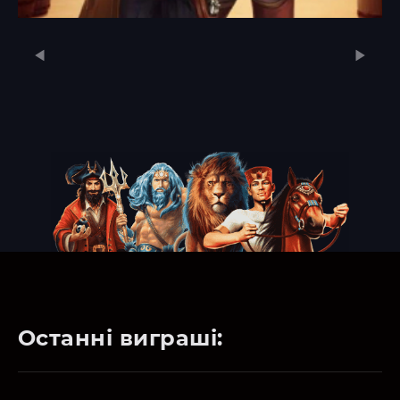
Останні виграші: