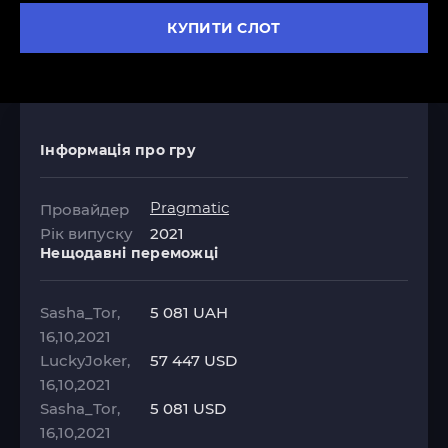
КУПИТИ СЛОТ
Інформація про гру
Pragmatic
Провайдер
Рік випуску
2021
Нещодавні переможці
Sasha_Tor,
5 081 UAH
16,10,2021
LuckyJoker,
57 447 USD
16,10,2021
Sasha_Tor,
5 081 USD
16,10,2021