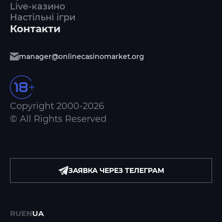
Live-казино
Настільні ігри
Контакти
manager@onlinecasinomarket.org
Copyright 2000-2026
© All Rights Reserved
ЗАЯВКА ЧЕРЕЗ ТЕЛЕГРАМ
RU
EN
UA