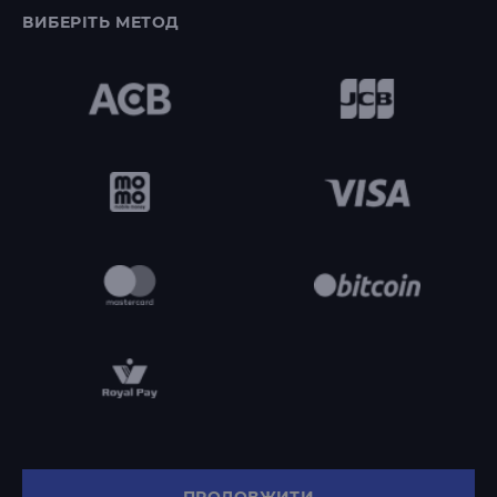
ВИБЕРІТЬ МЕТОД