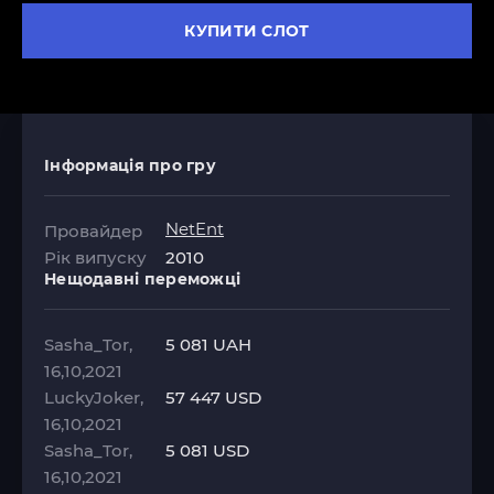
КУПИТИ СЛОТ
Інформація про гру
NetEnt
Провайдер
Рік випуску
2010
Нещодавні переможці
Sasha_Tor,
5 081 UAH
16,10,2021
LuckyJoker,
57 447 USD
16,10,2021
Sasha_Tor,
5 081 USD
16,10,2021