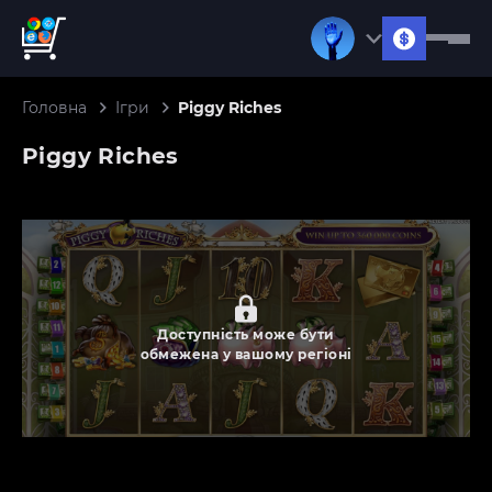
Головна
Ігри
Piggy Riches
Piggy Riches
Доступність може бути
обмежена у вашому регіоні