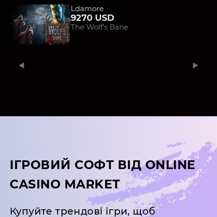
Ldamore
9270 USD
The Wolf's Bane
ІГРОВИЙ СОФТ ВІД ONLINE
CASINO MARKET
Купуйте трендові ігри, щоб