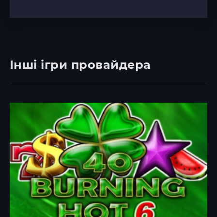
Інші ігри провайдера