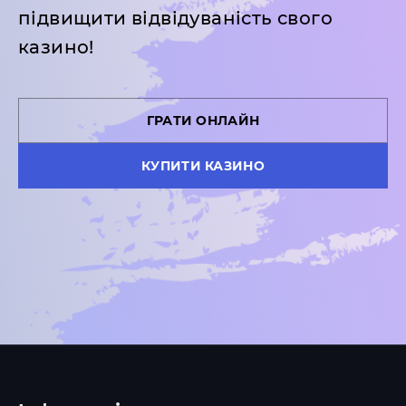
підвищити відвідуваність свого
казино!
ГРАТИ ОНЛАЙН
КУПИТИ КАЗИНО