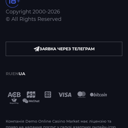
Copyright 2000-2026
© All Rights Reserved
ЗАЯВКА ЧЕРЕЗ ТЕЛЕГРАМ
RU
EN
UA
Компанія Demo Online Casino Market має ліцензію та
право на надання послуг у галузі азартних онлайн-ігор