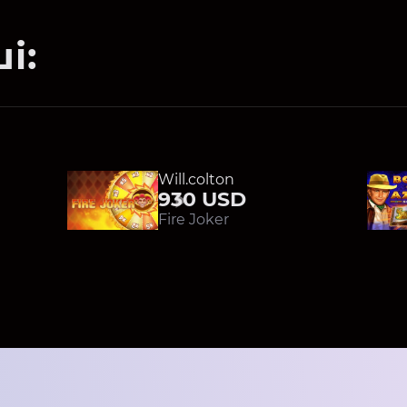
і:
Will.colton
930 USD
Fire Joker