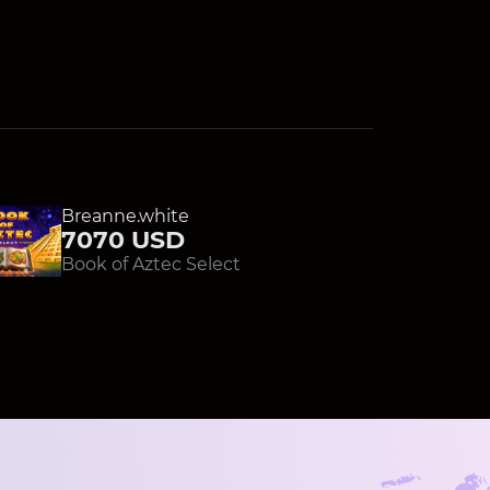
Breanne.white
Wjohn
7070 USD
1160
Book of Aztec Select
Legacy 