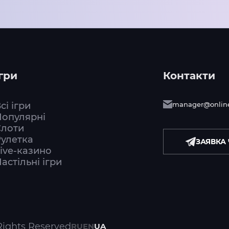
Ігри
Контакти
сі ігри
manager@online
Популярні
Слоти
улетка
ЗАЯВКА 
ive-казино
астільні ігри
Rights Reserved
RU
EN
UA