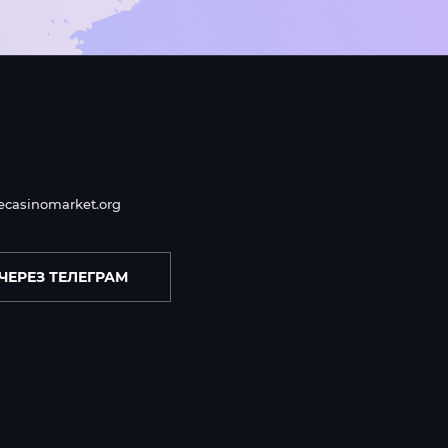
casinomarket.org
ЧЕРЕЗ ТЕЛЕГРАМ