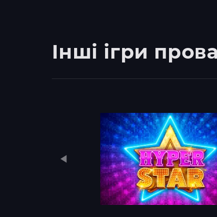
Інші ігри пров