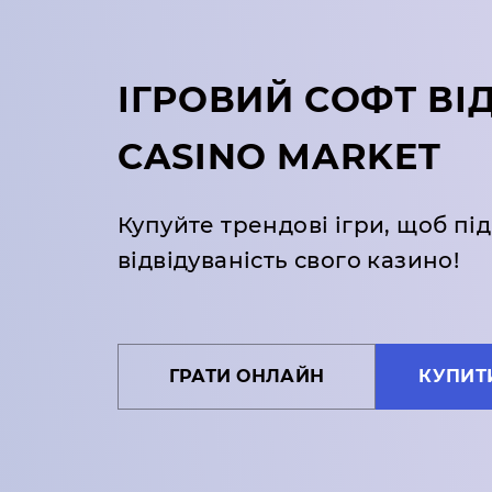
ІГРОВИЙ СОФТ ВІД
CASINO MARKET
Купуйте трендові ігри, щоб п
відвідуваність свого казино!
ГРАТИ ОНЛАЙН
КУПИТ