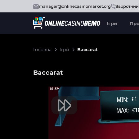
manager@onlinecasinomarket.org
Зворотний
Ігри
Про
Головна
Ігри
Baccarat
Baccarat