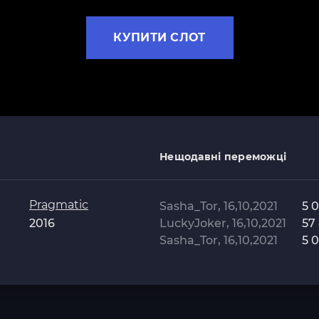
КУПИТИ СЛОТ
Нещодавні переможці
Pragmatic
Sasha_Tor, 16,10,2021
5 
2016
LuckyJoker, 16,10,2021
57
Sasha_Tor, 16,10,2021
5 