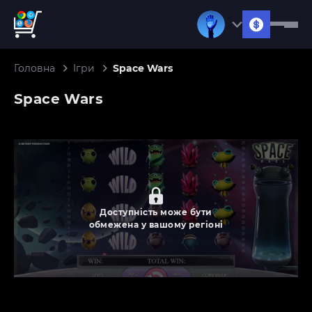
Головна
Ігри
Space Wars
Space Wars
Доступність може бути
обмежена у вашому регіоні