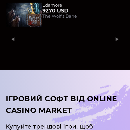
Ldamore
9270 USD
The Wolf's Bane
ІГРОВИЙ СОФТ ВІД ONLINE
CASINO MARKET
Купуйте трендові ігри, щоб