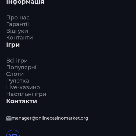
Інформація
Про нас
Гарантії
Відгуки
Контакти
Ігри
Всі ігри
Популярні
Слоти
Рулетка
Live-казино
Настільні ігри
Контакти
manager@onlinecasinomarket.org