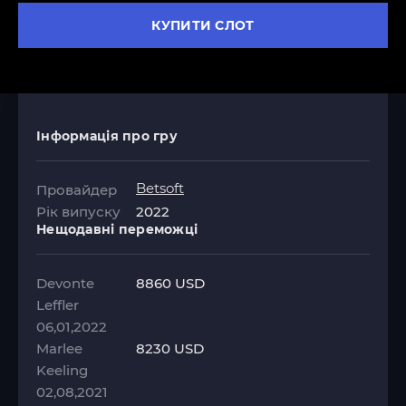
КУПИТИ СЛОТ
Інформація про гру
Betsoft
Провайдер
Рік випуску
2022
Нещодавні переможці
Devonte
8860 USD
Leffler
06,01,2022
Marlee
8230 USD
Keeling
02,08,2021