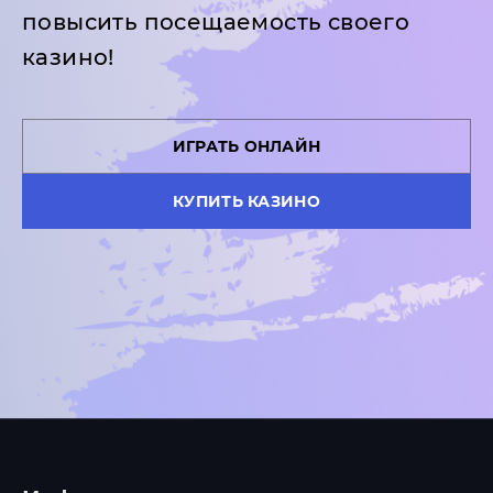
повысить посещаемость своего
казино!
ИГРАТЬ ОНЛАЙН
КУПИТЬ КАЗИНО