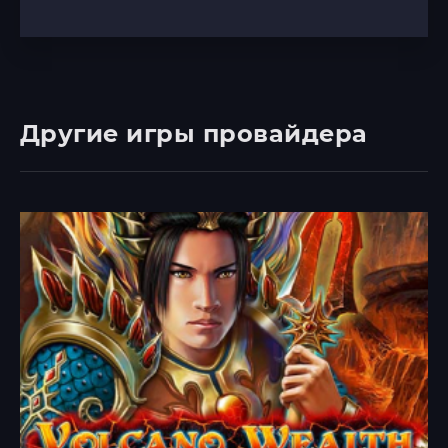
Другие игры провайдера