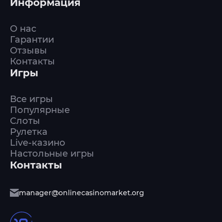
Информация
О нас
Гарантии
Отзывы
Контакты
Игры
Все игры
Популярные
Слоты
Рулетка
Live-казино
Настольные игры
Контакты
manager@onlinecasinomarket.org