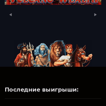
Последние выигрыши: