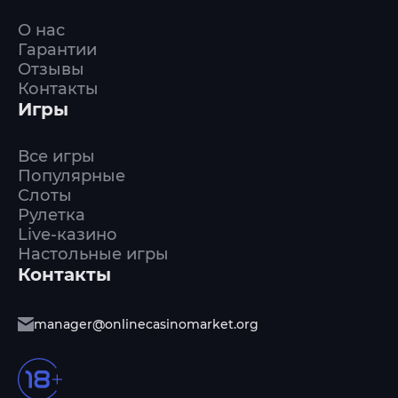
О нас
Гарантии
Отзывы
Контакты
Игры
Все игры
Популярные
Слоты
Рулетка
Live-казино
Настольные игры
Контакты
manager@onlinecasinomarket.org