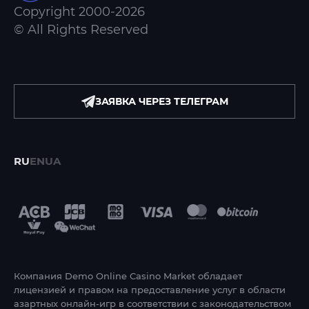
Copyright 2000-2026
© All Rights Reserved
ЗАЯВКА ЧЕРЕЗ ТЕЛЕГРАМ
RU
EN
UA
Компания Demo Online Casino Market обладает
лицензией и правом на предоставление услуг в области
азартных онлайн-игр в соответствии с законодательством