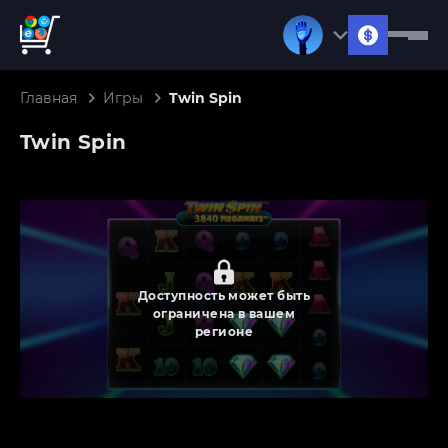
Главная
Игры
Twin Spin
Twin Spin
Доступность может быть
ограничена в вашем
регионе