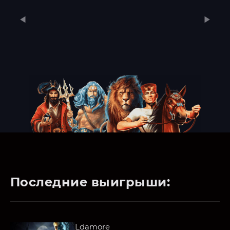
Последние выигрыши:
Ldamore