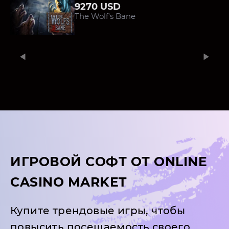
9270 USD
The Wolf's Bane
ИГРОВОЙ СОФТ ОТ ONLINE
CASINO MARKET
Купите трендовые игры, чтобы
повысить посещаемость своего