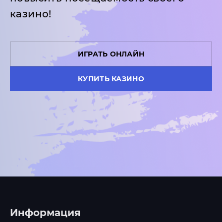
казино!
ИГРАТЬ ОНЛАЙН
КУПИТЬ КАЗИНО
Информация