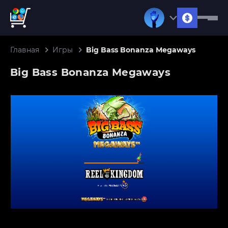
Главная
Игры
Big Bass Bonanza Megaways
Big Bass Bonanza Megaways