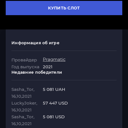
КУПИТЬ СЛОТ
Информация об игре
Pragmatic
Провайдер
Год выпуска
2021
Недавние победители
Sasha_Tor,
5 081 UAH
16,10,2021
LuckyJoker,
57 447 USD
16,10,2021
Sasha_Tor,
5 081 USD
16,10,2021