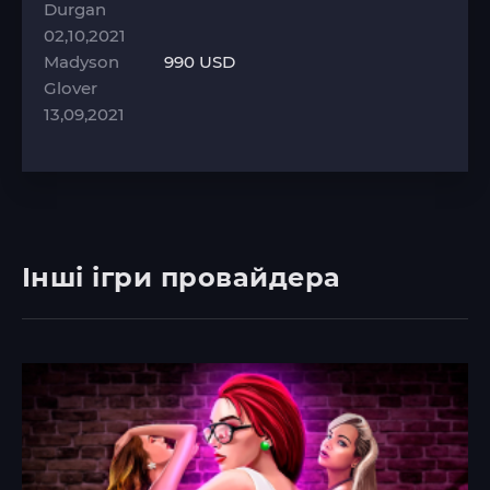
Durgan
02,10,2021
Madyson
990 USD
Glover
13,09,2021
Інші ігри провайдера