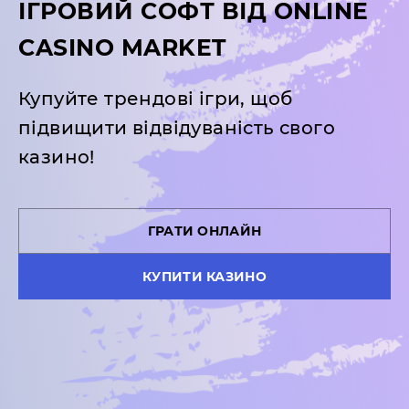
ІГРОВИЙ СОФТ ВІД ONLINE
CASINO MARKET
Купуйте трендові ігри, щоб
підвищити відвідуваність свого
казино!
ГРАТИ ОНЛАЙН
КУПИТИ КАЗИНО