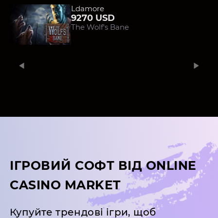
Ldamore
9270 USD
The Wolf's Bane
ІГРОВИЙ СОФТ ВІД ONLINE
CASINO MARKET
Купуйте трендові ігри, щоб