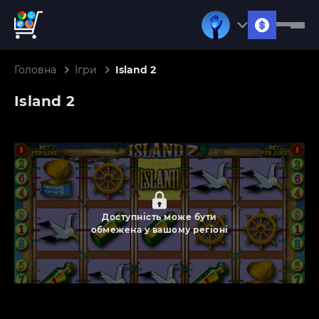
Головна
Ігри
Island 2
Island 2
Доступність може бути
обмежена у вашому регіоні