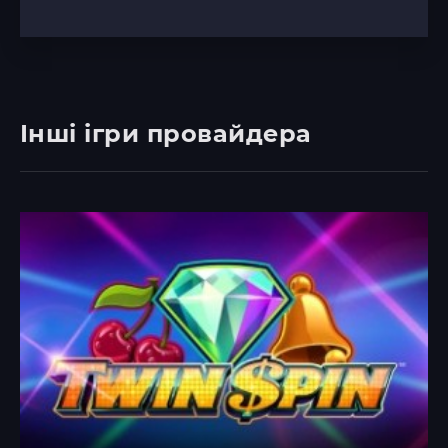
Інші ігри провайдера