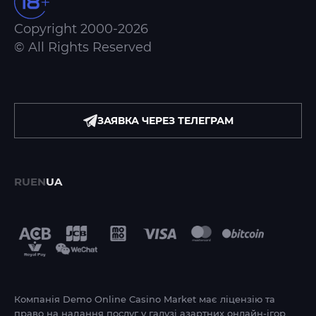
Copyright 2000-2026
© All Rights Reserved
ЗАЯВКА ЧЕРЕЗ ТЕЛЕГРАМ
RU
EN
UA
Компанія Demo Online Casino Market має ліцензію та
право на надання послуг у галузі азартних онлайн-ігор