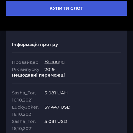
КУПИТИ СЛОТ
Інформація про гру
Booongo
Провайдер
Рік випуску
2019
Нещодавні переможці
Sasha_Tor,
5 081 UAH
16,10,2021
LuckyJoker,
57 447 USD
16,10,2021
Sasha_Tor,
5 081 USD
16,10,2021