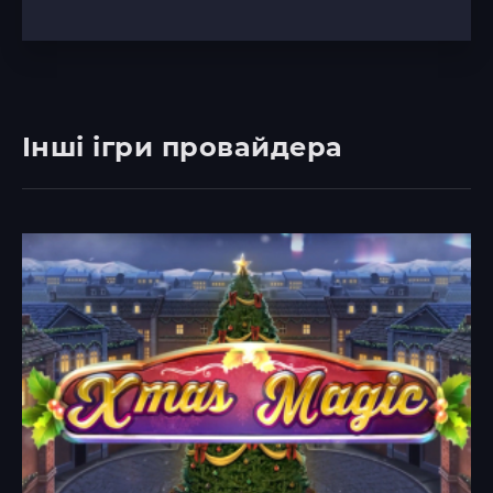
Інші ігри провайдера