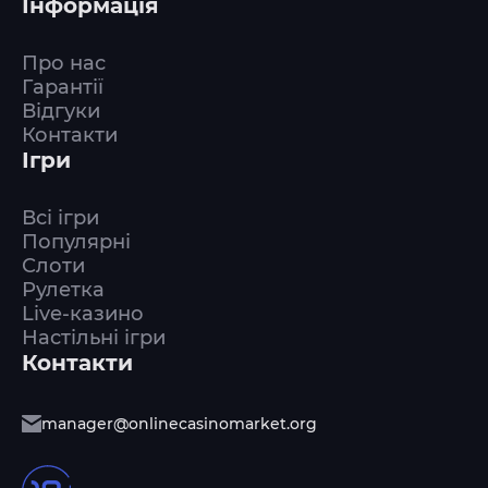
Інформація
Про нас
Гарантії
Відгуки
Контакти
Ігри
Всі ігри
Популярні
Слоти
Рулетка
Live-казино
Настільні ігри
Контакти
manager@onlinecasinomarket.org