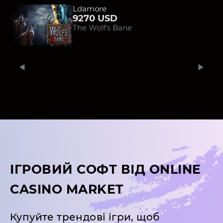
Ldamore
9270 USD
The Wolf's Bane
ІГРОВИЙ СОФТ ВІД ONLINE
CASINO MARKET
Купуйте трендові ігри, щоб