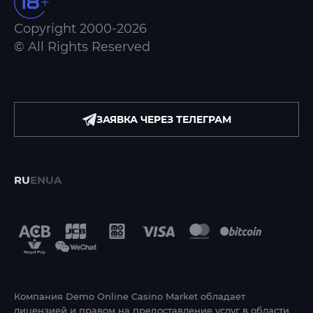
Copyright 2000-2026
© All Rights Reserved
ЗАЯВКА ЧЕРЕЗ ТЕЛЕГРАМ
RU
EN
UA
Компания Demo Online Casino Market обладает
лицензией и правом на предоставление услуг в области