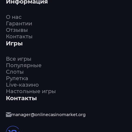
Информация
О нас
Гарантии
Отзывы
Контакты
Игры
Все игры
Популярные
Слоты
Рулетка
Live-казино
Настольные игры
Контакты
manager@onlinecasinomarket.org