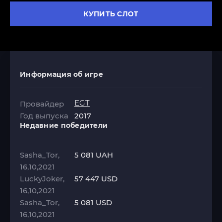
КУПИТЬ СЛОТ
Информация об игре
EGT
Провайдер
Год выпуска
2017
Недавние победители
Sasha_Tor,
5 081 UAH
16,10,2021
LuckyJoker,
57 447 USD
16,10,2021
Sasha_Tor,
5 081 USD
16,10,2021