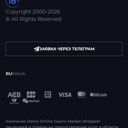
Copyright 2000-2026
© All Rights Reserved
ЗАЯВКА ЧЕРЕЗ ТЕЛЕГРАМ
RU
EN
UA
Компания Demo Online Casino Market обладает
лицензией и правом на предоставление услуг в области