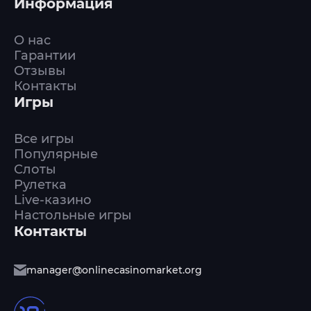
Информация
О нас
Гарантии
Отзывы
Контакты
Игры
Все игры
Популярные
Слоты
Рулетка
Live-казино
Настольные игры
Контакты
manager@onlinecasinomarket.org