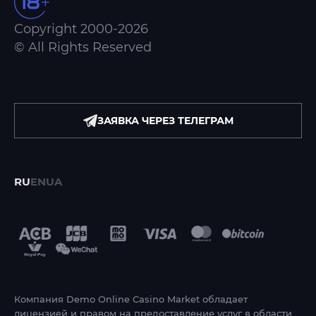
Copyright 2000-2026
© All Rights Reserved
ЗАЯВКА ЧЕРЕЗ ТЕЛЕГРАМ
RU
EN
UA
Компания Demo Online Casino Market обладает
лицензией и правом на предоставление услуг в области