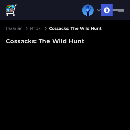
Главная
Игры
Cossacks: The Wild Hunt
Cossacks: The Wild Hunt