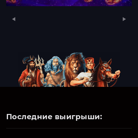
Последние выигрыши: