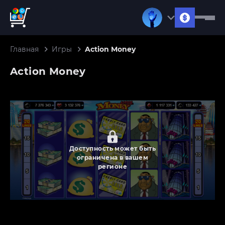
Главная
Игры
Action Money
Action Money
Доступность может быть
ограничена в вашем
регионе