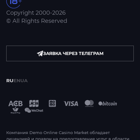
Copyright 2000-2026
© All Rights Reserved
ЗАЯВКА ЧЕРЕЗ ТЕЛЕГРАМ
RU
EN
UA
Компания Demo Online Casino Market обладает
лицензией и правом на предоставление услуг в области