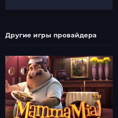
Другие игры провайдера