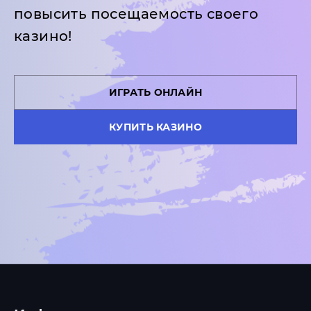
повысить посещаемость своего
казино!
ИГРАТЬ ОНЛАЙН
КУПИТЬ КАЗИНО