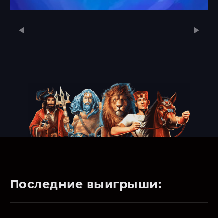
Последние выигрыши: