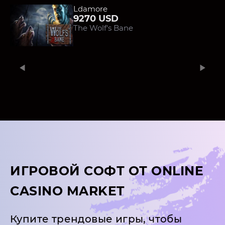
Ldamore
9270 USD
The Wolf's Bane
ИГРОВОЙ СОФТ ОТ ONLINE
CASINO MARKET
Купите трендовые игры, чтобы