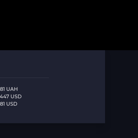
081 UAH
 447 USD
081 USD