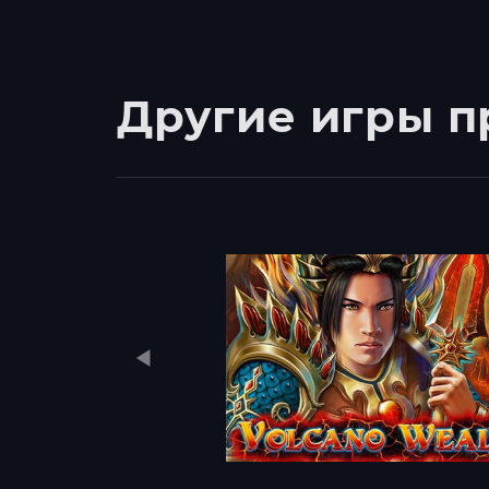
Другие игры п