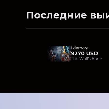
Последние вы
nd
Ldamore
30 USD
9270 USD
 of Madness
The Wolf's Bane