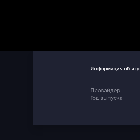
Информация об игр
Провайдер
Год выпуска