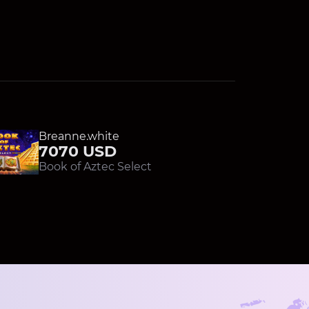
Breanne.white
Wjohn
7070 USD
1160
Book of Aztec Select
Legacy 