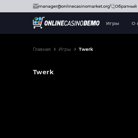
manager@onlinecasinomarket.org
Обратный 
Игры
О 
Главная
Игры
Twerk
Twerk