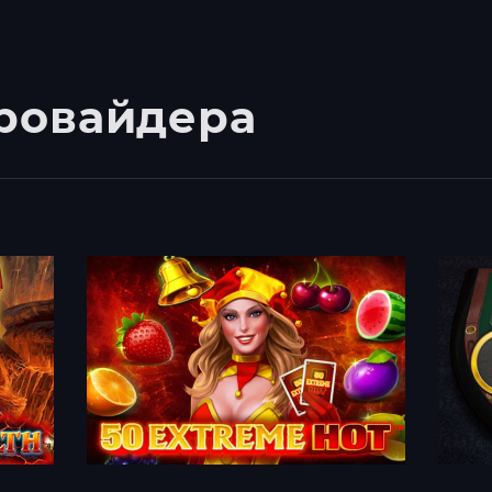
ровайдера