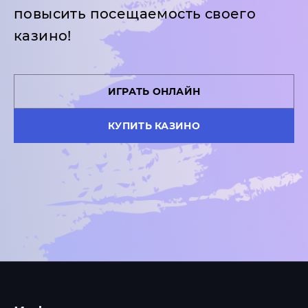
повысить посещаемость своего
казино!
ИГРАТЬ ОНЛАЙН
КУПИТЬ КАЗИНО