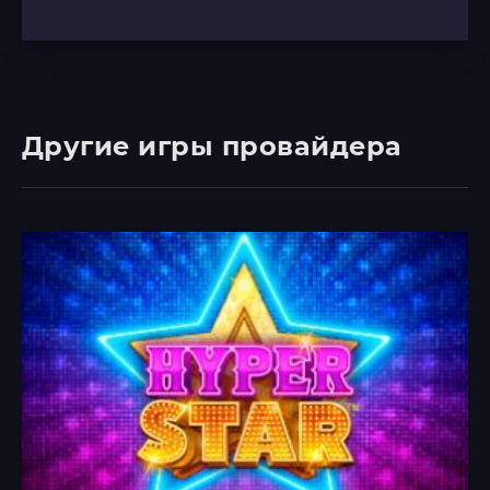
Другие игры провайдера