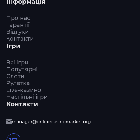
Інформація
Про нас
Гарантії
Відгуки
Контакти
Ігри
Всі ігри
Популярні
Слоти
Рулетка
Live-казино
Настільні ігри
Контакти
manager@onlinecasinomarket.org