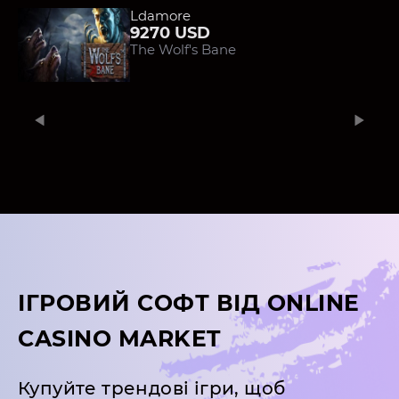
Ldamore
9270 USD
The Wolf's Bane
ІГРОВИЙ СОФТ ВІД ONLINE
CASINO MARKET
Купуйте трендові ігри, щоб