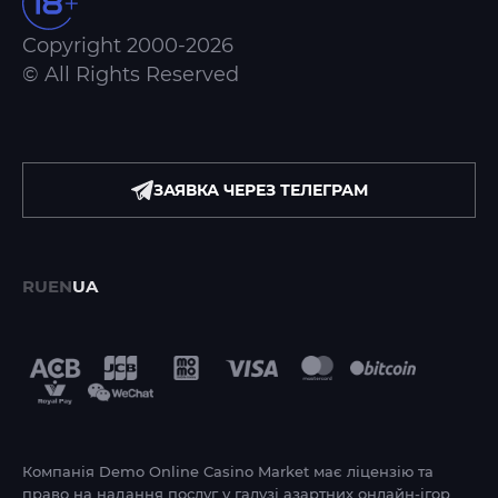
Copyright 2000-2026
© All Rights Reserved
ЗАЯВКА ЧЕРЕЗ ТЕЛЕГРАМ
RU
EN
UA
Компанія Demo Online Casino Market має ліцензію та
право на надання послуг у галузі азартних онлайн-ігор