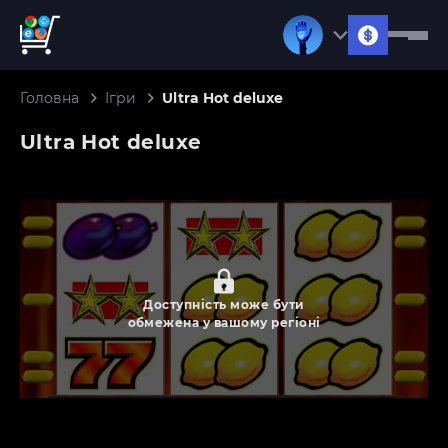
Головна
Ігри
Ultra Hot deluxe
Ultra Hot deluxe
Доступність може бути
обмежена у вашому регіоні