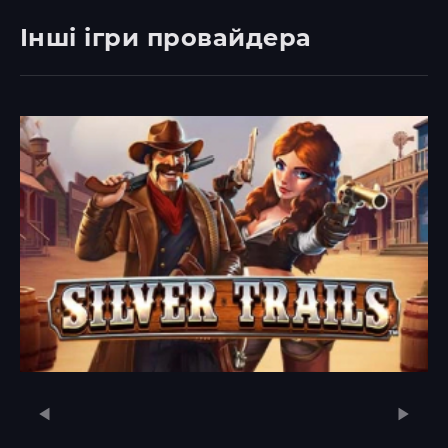
Інші ігри провайдера