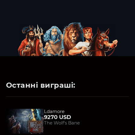
Останні виграші:
Ldamore
9270 USD
The Wolf's Bane