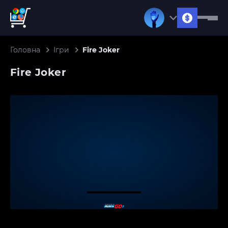
Головна
Ігри
Fire Joker
Fire Joker