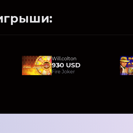
игрыши:
Will.colton
930 USD
Fire Joker