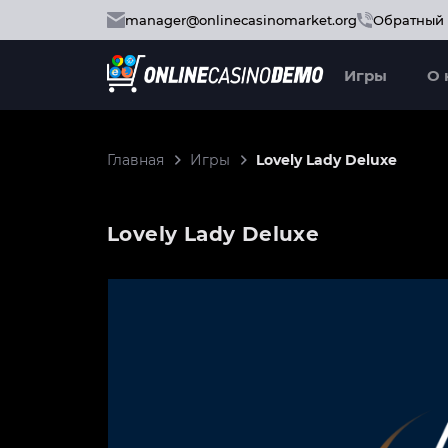
manager@onlinecasinomarket.org
Обратный 
Игры
О 
Главная
Игры
Lovely Lady Deluxe
Lovely Lady Deluxe