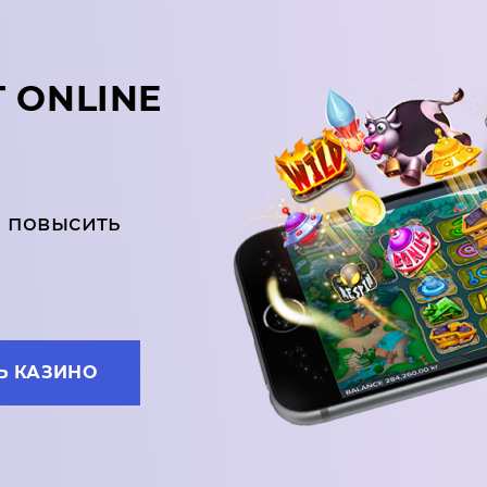
 ONLINE
ы повысить
Ь КАЗИНО