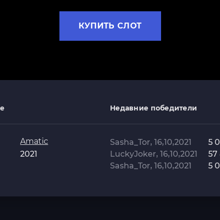
КУПИТЬ СЛОТ
е
Недавние победители
Amatic
Sasha_Tor, 16,10,2021
5 
2021
LuckyJoker, 16,10,2021
57
Sasha_Tor, 16,10,2021
5 