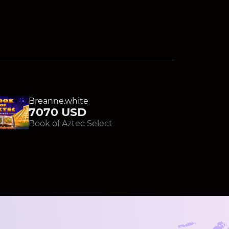
Breanne.white
Wjohn
7070 USD
1160
Book of Aztec Select
Legacy 