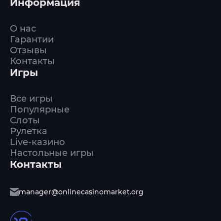
Информация
О нас
Гарантии
Отзывы
Контакты
Игры
Все игры
Популярные
Слоты
Рулетка
Live-казино
Настольные игры
Контакты
manager@onlinecasinomarket.org