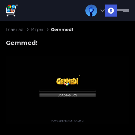
Главная
Игры
Gemmed!
Gemmed!