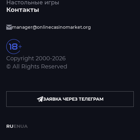
стандартной (на деньги) и
Настольные игры
Контакты
бесплатной версиях.
manager@onlinecasinomarket.org
Что такое демоверсия
казино-игр
Copyright 2000-2026
© All Rights Reserved
Бесплатные слоты и игры онлайн казино
в деморежиме мало чем отличаются от
платных развлечений на азартном
сайте. Гемблеров ожидают такие же
ЗАЯВКА ЧЕРЕЗ ТЕЛЕГРАМ
барабаны, ставки, бонусы, фриспины и
другие опции, характерные для игры на
RU
EN
UA
деньги.