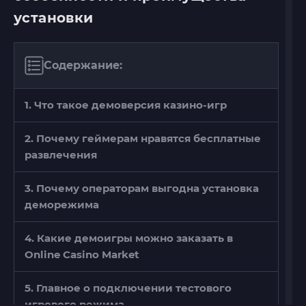
установки
Содержание:
1. Что такое демоверсия казино-игр
2. Почему геймерам нравятся бесплатные
развлечения
3. Почему операторам выгодна установка
деморежима
4. Какие демоигры можно заказать в
Online Casino Market
5. Главное о подключении тестового
игрового режима