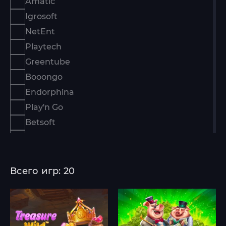
Amatic
Igrosoft
NetEnt
Playtech
Greentube
Booongo
Endorphina
Play'n Go
Betsoft
Real Dealer
Всего игр: 20