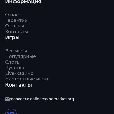
Информация
О нас
Гарантии
Отзывы
Контакты
Игры
Все игры
Популярные
Слоты
Рулетка
Live-казино
Настольные игры
Контакты
manager@onlinecasinomarket.org