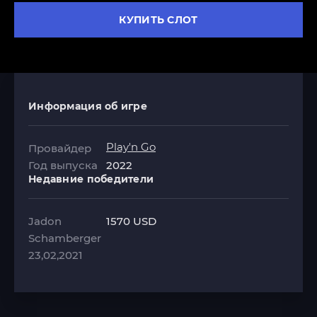
КУПИТЬ СЛОТ
Информация об игре
Play'n Go
Провайдер
Год выпуска
2022
Недавние победители
Jadon
1570 USD
Schamberger
23,02,2021