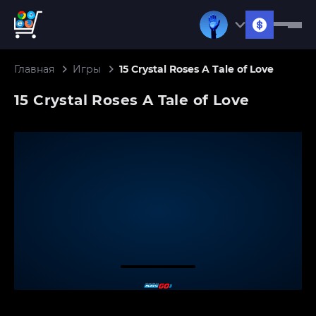
Главная
Игры
15 Crystal Roses A Tale of Love
15 Crystal Roses A Tale of Love