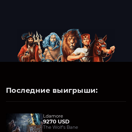
Последние выигрыши:
Ldamore
9270 USD
The Wolf's Bane