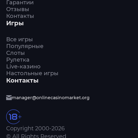
Гарантии
Отзывы
Контакты
Игры
Все игры
Популярные
Слоты
Рулетка
Live-казино
Настольные игры
Контакты
manager@onlinecasinomarket.org
Copyright 2000-2026
© All Rights Reserved