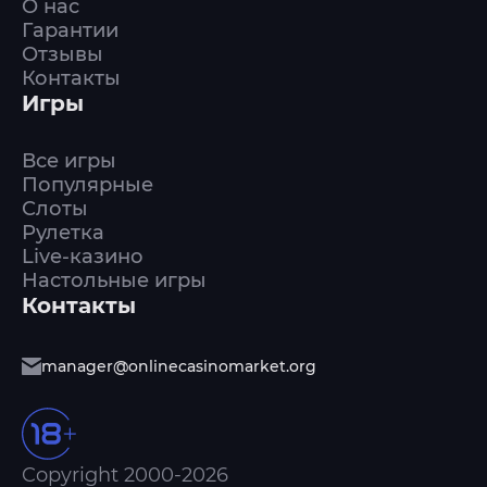
О нас
Гарантии
Отзывы
Контакты
Игры
Все игры
Популярные
Слоты
Рулетка
Live-казино
Настольные игры
Контакты
manager@onlinecasinomarket.org
Copyright 2000-2026