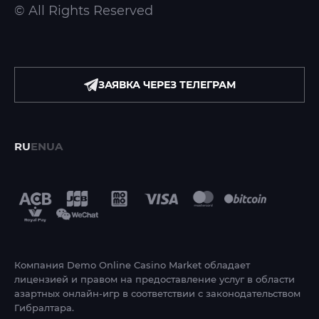
© All Rights Reserved
ЗАЯВКА ЧЕРЕЗ ТЕЛЕГРАМ
RU
EN
UA
Компания Demo Online Casino Market обладает
лицензией и правом на предоставление услуг в области
азартных онлайн-игр в соответствии с законодательством
Гибралтара.