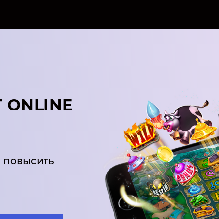
 ONLINE
ы повысить