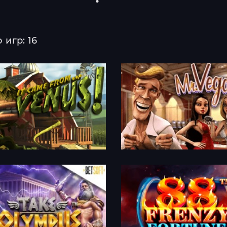
 игр: 16