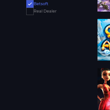
Betsoft
Real Dealer