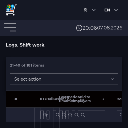
EN
20:06
07.08.2026
Logs.
Shift work
21-40
of
181
items
Select action
Open
Open
Close
Sold to
#
ID
Hall
Cashier
Bough
time
amount
time
players
not set