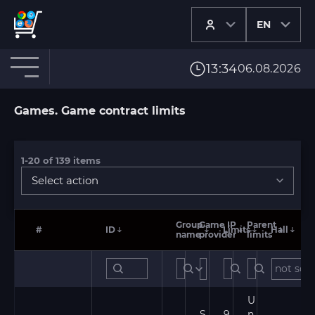
EN
13:34
06.08.2026
Games.
Game contract limits
1-20
of
139
items
Select action
Group
Game IP
Parent
#
ID
Limits
Hall
name
provider
limits
not set
not set
U
S
9
n