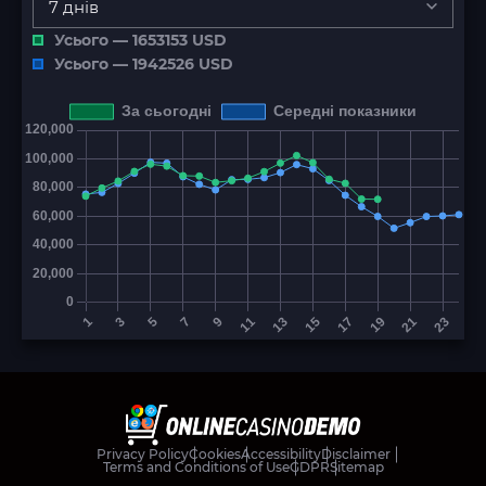
7 днів
Усього —
1653153
USD
Усього —
1942526
USD
Privacy Policy
Cookies
Accessibility
Disclaimer
Terms and Conditions of Use
GDPR
Sitemap