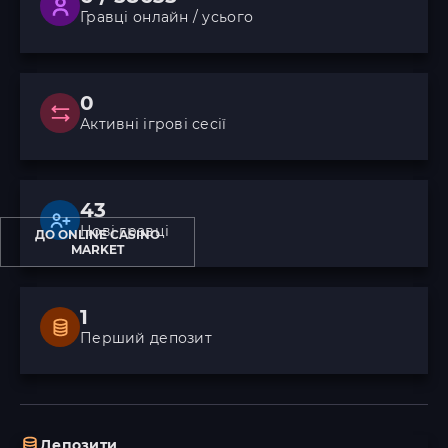
Гравці онлайн / усього
0
Активні ігрові сесії
43
Нові гравці
ДО ONLINE CASINO
MARKET
1
Перший депозит
Депозити