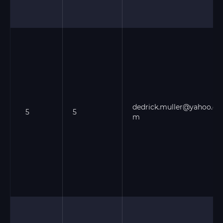
dedrick.muller@yahoo.co
5
5
m