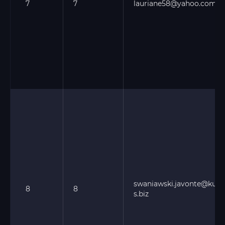
7
7
lauriane58@yahoo.com
swaniawski.javonte@kuval
8
8
s.biz