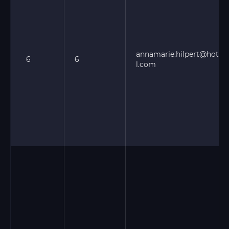
annamarie.hilpert@hotma
6
6
l.com