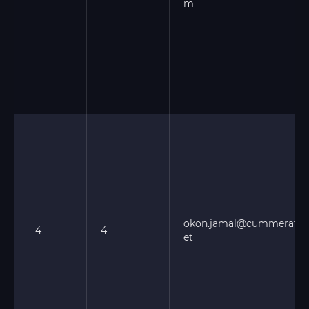
m
okon.jamal@cummerata.
4
4
et