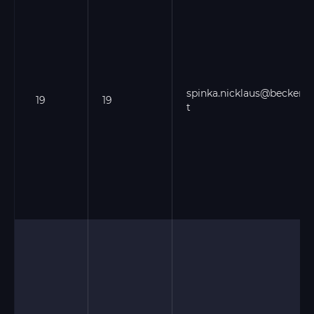
spinka.nicklaus@becker.n
19
19
t