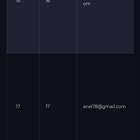
16
16
om
17
17
ariel78@gmail.com