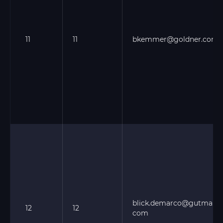
11
11
bkemmer@goldner.com
blick.demarco@gutmann.
12
12
com