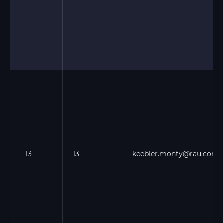
13
13
keebler.monty@rau.com