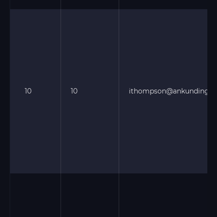
10
10
ithompson@ankunding.bi