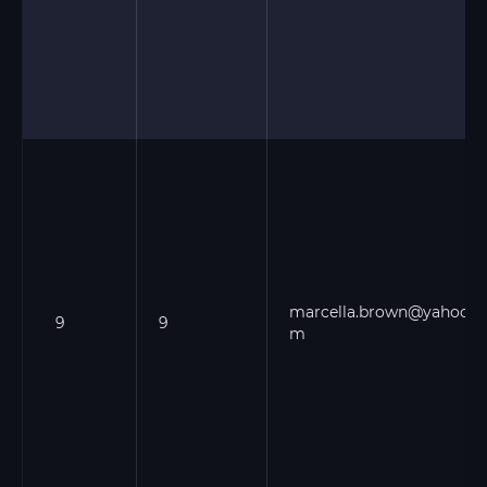
marcella.brown@yahoo.c
9
9
m