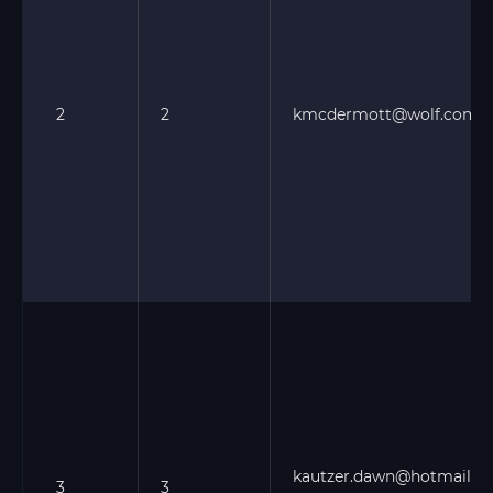
2
2
kmcdermott@wolf.com
kautzer.dawn@hotmail.co
3
3