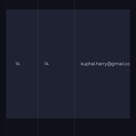
14
14
kuphal.harry@gmail.com