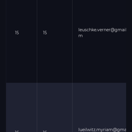
leuschke.verner@gmail.c
15
15
m
lueilwitz.myriam@gmail.