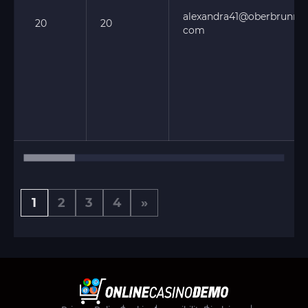
alexandra41@oberbrunner
20
20
com
1
2
3
4
»